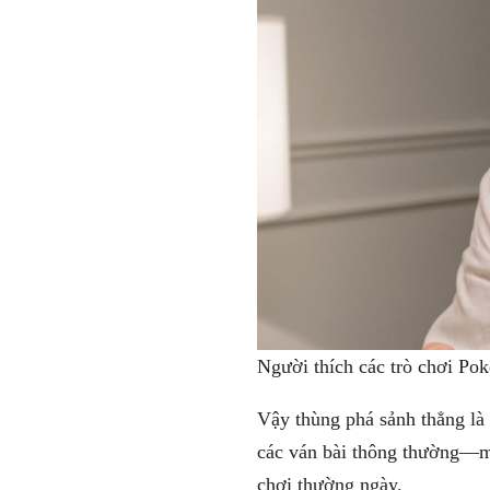
Người thích các trò chơi Pok
Vậy thùng phá sảnh thẳng là
các ván bài thông thường—m
chơi thường ngày.