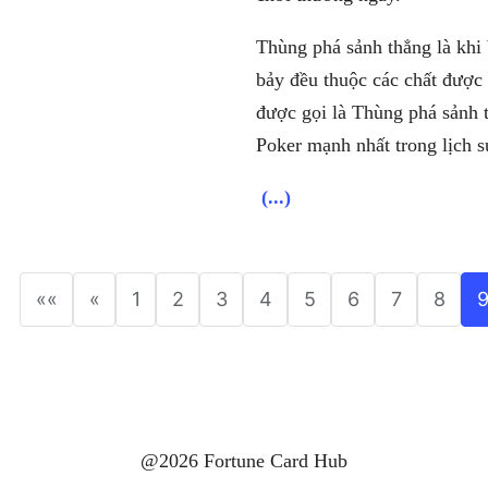
Thùng phá sảnh thẳng là khi 
bảy đều thuộc các chất được g
được gọi là Thùng phá sảnh
Poker mạnh nhất trong lịch s
(...)
««
«
1
2
3
4
5
6
7
8
@2026 Fortune Card Hub