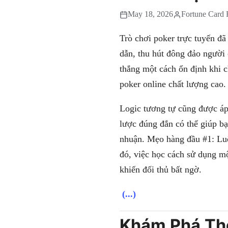
May 18, 2026
Fortune Card
Trò chơi poker trực tuyến đã
dẫn, thu hút đông đảo người 
thắng một cách ổn định khi ch
poker online chất lượng cao.
Logic tương tự cũng được áp
lược đúng đắn có thể giúp bạ
nhuận. Mẹo hàng đầu #1: Luô
đó, việc học cách sử dụng mộ
khiến đối thủ bất ngờ.
(...)
Khám Phá Thế