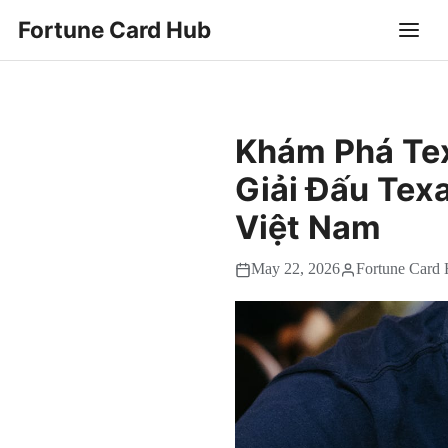
Fortune Card Hub
Khám Phá Te
Giải Đấu Tex
Việt Nam
May 22, 2026
Fortune Card