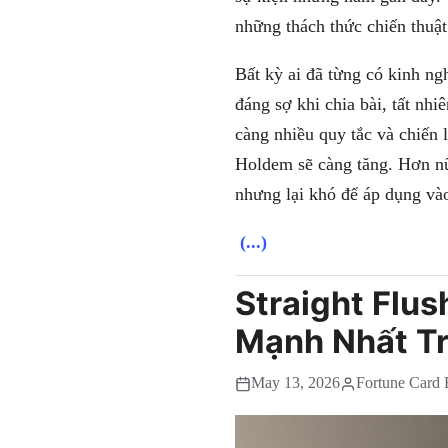
những thách thức chiến thuật
Bất kỳ ai đã từng có kinh n
đáng sợ khi chia bài, tất nh
càng nhiều quy tắc và chiến 
Holdem sẽ càng tăng. Hơn nữ
nhưng lại khó để áp dụng vào
(...)
Straight Flus
Mạnh Nhất T
May 13, 2026
Fortune Card