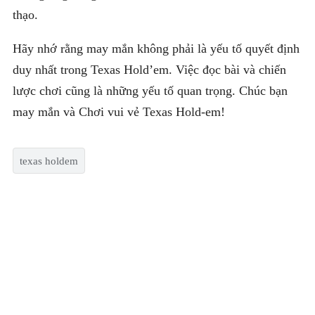
thạo.
Hãy nhớ rằng may mắn không phải là yếu tố quyết định
duy nhất trong Texas Hold’em. Việc đọc bài và chiến
lược chơi cũng là những yếu tố quan trọng. Chúc bạn
may mắn và Chơi vui vẻ Texas Hold-em!
texas holdem