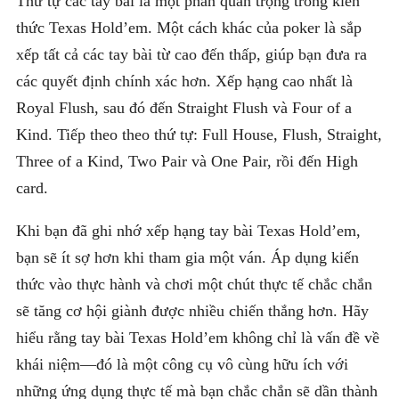
Thứ tự các tay bài là một phần quan trọng trong kiến
thức Texas Hold’em. Một cách khác của poker là sắp
xếp tất cả các tay bài từ cao đến thấp, giúp bạn đưa ra
các quyết định chính xác hơn. Xếp hạng cao nhất là
Royal Flush, sau đó đến Straight Flush và Four of a
Kind. Tiếp theo theo thứ tự: Full House, Flush, Straight,
Three of a Kind, Two Pair và One Pair, rồi đến High
card.
Khi bạn đã ghi nhớ xếp hạng tay bài Texas Hold’em,
bạn sẽ ít sợ hơn khi tham gia một ván. Áp dụng kiến
thức vào thực hành và chơi một chút thực tế chắc chắn
sẽ tăng cơ hội giành được nhiều chiến thắng hơn. Hãy
hiểu rằng tay bài Texas Hold’em không chỉ là vấn đề về
khái niệm—đó là một công cụ vô cùng hữu ích với
những ứng dụng thực tế mà bạn chắc chắn sẽ dần thành