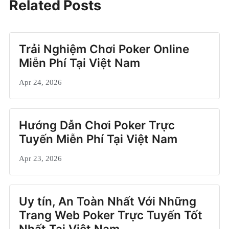
Related Posts
Trải Nghiệm Chơi Poker Online
Miễn Phí Tại Việt Nam
Apr 24, 2026
Hướng Dẫn Chơi Poker Trực
Tuyến Miễn Phí Tại Việt Nam
Apr 23, 2026
Uy tín, An Toàn Nhất Với Những
Trang Web Poker Trực Tuyến Tốt
Nhất Tại Việt Nam