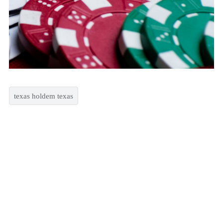
texas holdem texas