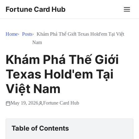
Fortune Card Hub
Home
Posts
Khám Phá Thế Giới Texas Hold'em Tại Việt
Nam
Khám Phá Thế Giới
Texas Hold'em Tại
Việt Nam
May 19, 2026
Fortune Card Hub
Table of Contents