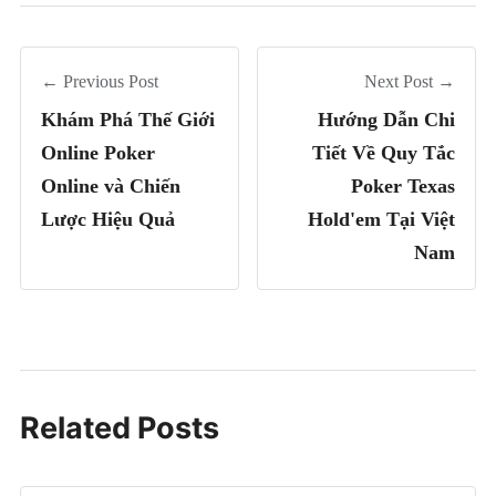
← Previous Post
Next Post →
Khám Phá Thế Giới
Hướng Dẫn Chi
Online Poker
Tiết Về Quy Tắc
Online và Chiến
Poker Texas
Lược Hiệu Quả
Hold'em Tại Việt
Nam
Related Posts