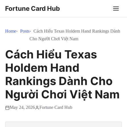
Fortune Card Hub
Home
Posts
Cách Hiểu Texas Holdem Hand Rankings Dành
Cho Người Chơi Việt Nam
Cách Hiểu Texas
Holdem Hand
Rankings Dành Cho
Người Chơi Việt Nam
May 24, 2026
Fortune Card Hub