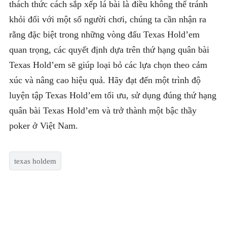
thách thức cách sắp xếp lá bài là điều không thể tránh
khỏi đối với một số người chơi, chúng ta cần nhận ra
rằng đặc biệt trong những vòng đấu Texas Hold’em
quan trọng, các quyết định dựa trên thứ hạng quân bài
Texas Hold’em sẽ giúp loại bỏ các lựa chọn theo cảm
xúc và nâng cao hiệu quả. Hãy đạt đến một trình độ
luyện tập Texas Hold’em tối ưu, sử dụng đúng thứ hạng
quân bài Texas Hold’em và trở thành một bậc thầy
poker ở Việt Nam.
texas holdem