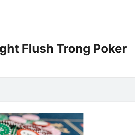
ight Flush Trong Poker