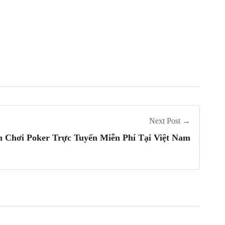
Next Post →
 Chơi Poker Trực Tuyến Miễn Phí Tại Việt Nam