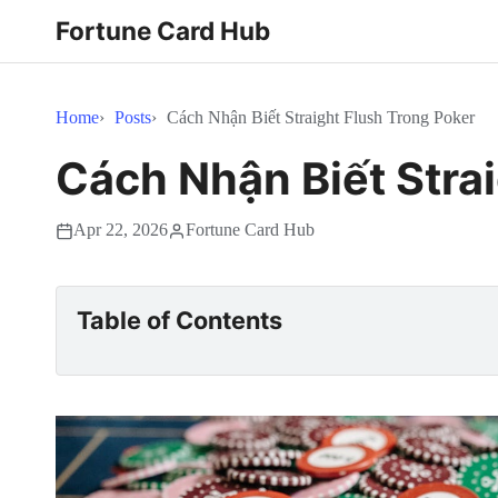
Fortune Card Hub
Home
Posts
Cách Nhận Biết Straight Flush Trong Poker
Cách Nhận Biết Stra
Apr 22, 2026
Fortune Card Hub
Table of Contents