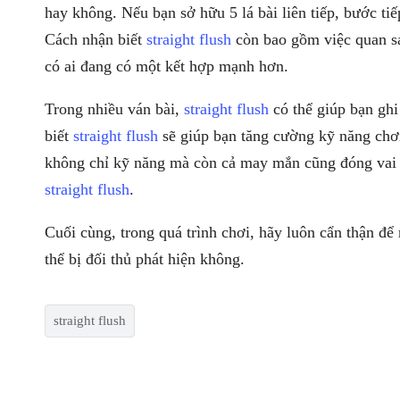
hay không. Nếu bạn sở hữu 5 lá bài liên tiếp, bước tiế
Cách nhận biết
straight flush
còn bao gồm việc quan sá
có ai đang có một kết hợp mạnh hơn.
Trong nhiều ván bài,
straight flush
có thể giúp bạn ghi
biết
straight flush
sẽ giúp bạn tăng cường kỹ năng chơ
không chỉ kỹ năng mà còn cả may mắn cũng đóng vai t
straight flush
.
Cuối cùng, trong quá trình chơi, hãy luôn cẩn thận để
thể bị đối thủ phát hiện không.
straight flush