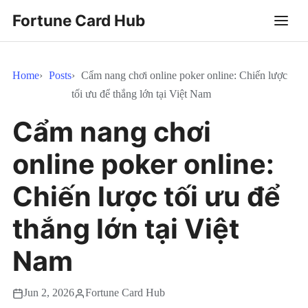
Fortune Card Hub
Home
Posts
Cẩm nang chơi online poker online: Chiến lược
tối ưu để thắng lớn tại Việt Nam
Cẩm nang chơi
online poker online:
Chiến lược tối ưu để
thắng lớn tại Việt
Nam
Jun 2, 2026
Fortune Card Hub