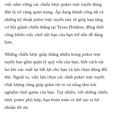
việc nắm vững các chiến lược poker trực tuyến đúng
đắn là vô cùng quan trọng. Áp dụng thành công tất cả
những kỹ thuật poker trực tuyến này sẽ giúp bạn tăng
cơ hội giành chiến thắng tại Texas Holdem, đồng thời
cũng khiến việc chơi dài hạn của bạn trở nên dễ dàng
hơn.
Những chiến lược giúp thắng nhiều trong poker trực
tuyến bao gồm quản lý quỹ vốn của bạn, biết cách rút
lui khi xác suất lại bất lợi cho bạn và lựa chọn đúng đối
thủ. Ngoài ra, việc lựa chọn các sảnh poker trực tuyến
chất lượng cũng giúp giảm rủi ro và nâng tầm trải
nghiệm chơi game của bạn. Tuy nhiên, với những chiến
lược poker phù hợp, bạn hoàn toàn có thể tạo ra lợi
nhuận tối ưu.