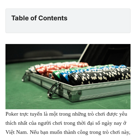
Table of Contents
Poker trực tuyến là một trong những trò chơi được yêu
thích nhất của người chơi trong thời đại số ngày nay ở
Việt Nam. Nếu bạn muốn thành công trong trò chơi này,