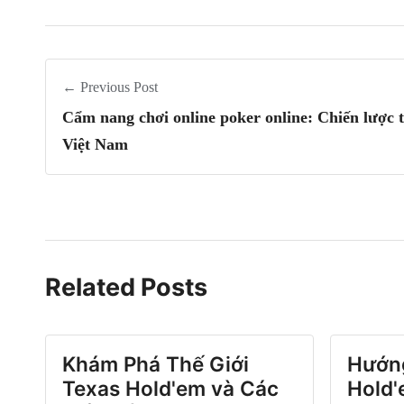
← Previous Post
Cẩm nang chơi online poker online: Chiến lược t
Việt Nam
Related Posts
Khám Phá Thế Giới
Hướng
Texas Hold'em và Các
Hold'