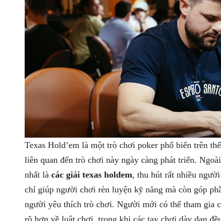
Texas Hold’em là một trò chơi poker phổ biến trên thế
liên quan đến trò chơi này ngày càng phát triển. Ngoài 
nhất là
các giải texas holdem
, thu hút rất nhiều ngườ
chỉ giúp người chơi rèn luyện kỹ năng mà còn góp p
người yêu thích trò chơi. Người mới có thể tham gia 
rõ hơn về luật chơi, trong khi các tay chơi dày dạn