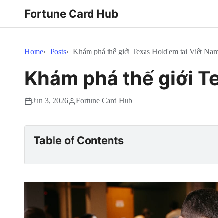
Fortune Card Hub
Home
Posts
Khám phá thế giới Texas Hold'em tại Việt Na
Khám phá thế giới T
Jun 3, 2026
Fortune Card Hub
Table of Contents