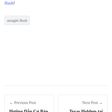
flush
!
straight flush
← Previous Post
Next Post →
Hướng Dẫn Cơ Bản
Texas Holdem tại