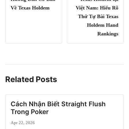
Về Texas Holdem
Việt Nam: Hiểu Rõ
Thứ Tự Bài Texas
Holdem Hand
Rankings
Related Posts
Cách Nhận Biết Straight Flush
Trong Poker
Apr 22, 2026