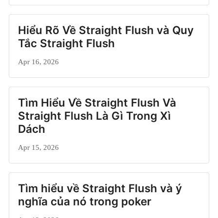
Hiểu Rõ Về Straight Flush và Quy
Tắc Straight Flush
Apr 16, 2026
Tìm Hiểu Về Straight Flush Và
Straight Flush Là Gì Trong Xì
Dách
Apr 15, 2026
Tìm hiểu về Straight Flush và ý
nghĩa của nó trong poker